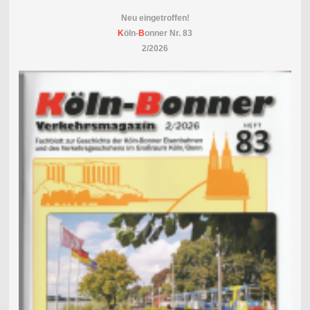
Neu eingetroffen!
K
öln-
B
onner Nr. 83
2/2026