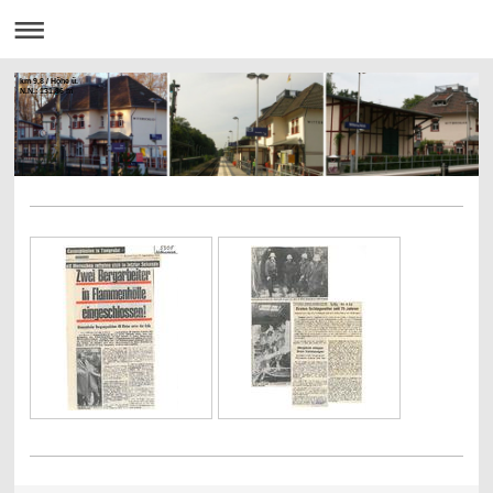
km 9,8 / Höhe ü.
N.N.: 131,86 m