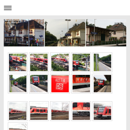
km 9,8 / Höhe ü.
N.N.: 131,86 m