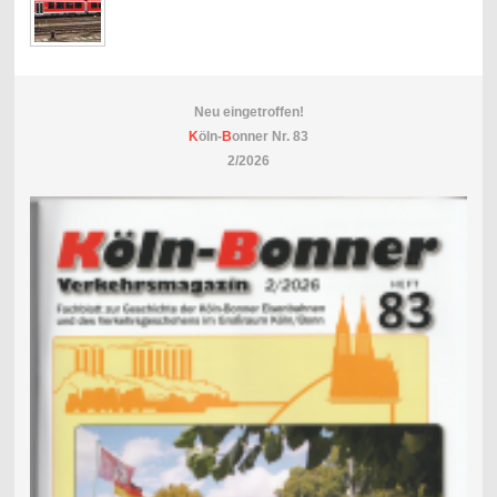
Neu eingetroffen!
K
öln-
B
onner Nr. 83
2/2026