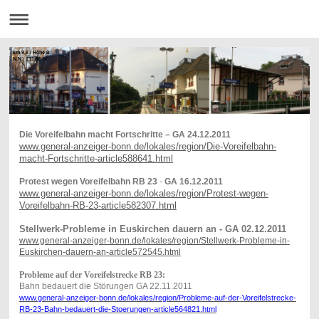
km 9,8 / Höhe ü.
N.N.: 131,86 m
Die Voreifelbahn macht Fortschritte – GA 24.12.2011
www.general-anzeiger-bonn.de/lokales/region/Die-Voreifelbahn-
macht-Fortschritte-article588641.html
Protest wegen Voreifelbahn RB 23
-
GA 16.12.2011
www.general-anzeiger-bonn.de/lokales/region/Protest-wegen-
Voreifelbahn-RB-23-article582307.html
Stellwerk-Probleme in Euskirchen dauern an - GA 02.12.2011
www.general-anzeiger-bonn.de/lokales/region/Stellwerk-Probleme-in-
Euskirchen-dauern-an-article572545.html
Probleme auf der Voreifelstrecke RB 23:
Bahn bedauert die Störungen GA 22.11.2011
www.general-anzeiger-bonn.de/lokales/region/Probleme-auf-der-Voreifelstrecke-
RB-23-Bahn-bedauert-die-Stoerungen-article564821.html