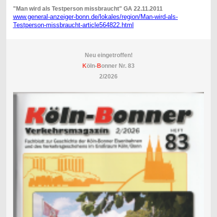
"Man wird als Testperson missbraucht" GA 22.11.2011
www.general-anzeiger-bonn.de/lokales/region/Man-wird-als-
Testperson-missbraucht-article564822.html
Neu eingetroffen!
K
öln-
B
onner Nr. 83
2/2026